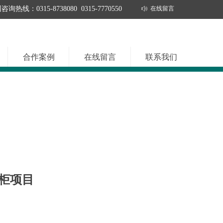
咨询热线：0315-8738080 0315-7770550
在线留言
ꂗ
合作案例
在线留言
联系我们
柜项目