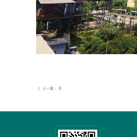
上一篇：
无
ꄴ