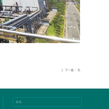
下一篇：
无
ꄲ